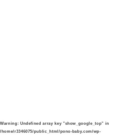
Warning
: Undefined array key "show_google_top" in
/home/r3346075/public_html/pono-baby.com/wp-