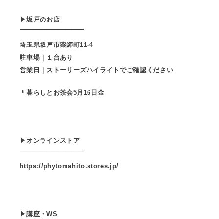
▶︎坂戸のお店
‾‾‾‾‾‾‾‾‾‾‾‾‾‾‾‾‾‾‾‾‾‾‾‾‾‾‾‾
埼玉県坂戸市薬師町11-4
駐車場｜１台あり
営業日｜ストーリーズハイライトでご確認ください
＊暮らしとお茶会5月16日金
▶︎オンラインストア
‾‾‾‾‾‾‾‾‾‾‾‾‾‾‾‾‾‾‾‾‾‾‾‾‾‾‾‾
https://phytomahito.stores.jp/
▶︎講座・WS