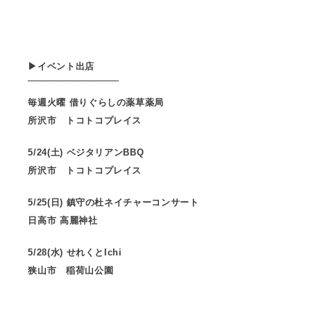
▶︎イベント出店
‾‾‾‾‾‾‾‾‾‾‾‾‾‾‾‾‾‾‾‾‾‾‾‾‾‾‾‾
毎週火曜 借りぐらしの薬草薬局
所沢市 トコトコプレイス
5/24(土) ベジタリアンBBQ
所沢市 トコトコプレイス
5/25(日) 鎮守の杜ネイチャーコンサート
日高市 高麗神社
5/28(水) せれくとIchi
狭山市 稲荷山公園