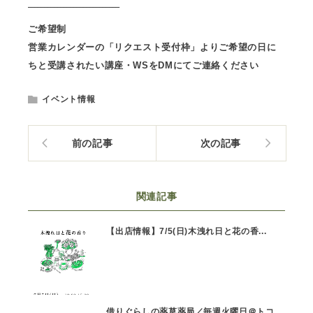
‾‾‾‾‾‾‾‾‾‾‾‾‾‾‾‾‾‾‾‾‾‾‾‾‾‾‾‾
ご希望制
営業カレンダーの「リクエスト受付枠」よりご希望の日に
ちと受講されたい講座・WSをDMにてご連絡ください
イベント情報
前の記事
次の記事
関連記事
【出店情報】7/5(日)木洩れ日と花の香...
借りぐらしの薬草薬局／毎週火曜日＠トコ