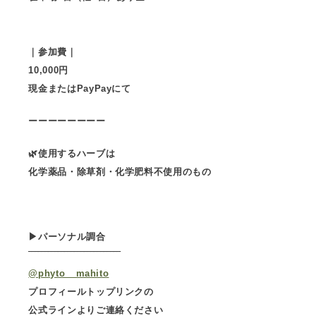
｜参加費｜
10,000円
現金またはPayPayにて
ーーーーーーーー
🌿使用するハーブは
化学薬品・除草剤・化学肥料不使用のもの
▶︎パーソナル調合
‾‾‾‾‾‾‾‾‾‾‾‾‾‾‾‾‾‾‾‾‾‾‾‾‾‾‾‾
@phyto__mahito
プロフィールトップリンクの
公式ラインよりご連絡ください