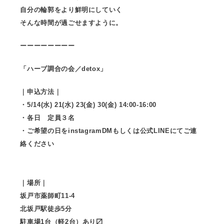
自分の輪郭をより鮮明にしていく
そんな時間が過ごせますように。
ーーーーーーーー
「ハーブ調合の会／detox」
｜申込方法｜
・5/14(水) 21(水) 23(金) 30(金) 14:00-16:00
・各日 定員３名
・ご希望の日をinstagramDMもしくは公式LINEにてご連
絡ください
｜場所｜
坂戸市薬師町11-4
北坂戸駅徒歩5分
駐車場1台（軽2台）あり〼