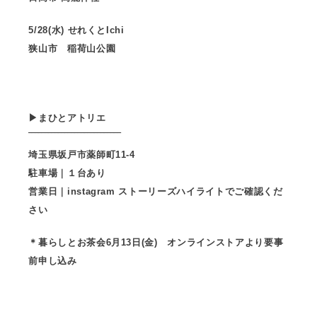
5/28(水) せれくとIchi
狭山市 稲荷山公園
▶︎まひとアトリエ
‾‾‾‾‾‾‾‾‾‾‾‾‾‾‾‾‾‾‾‾‾‾‾‾‾‾‾‾
埼玉県坂戸市薬師町11-4
駐車場｜１台あり
営業日｜instagram ストーリーズハイライトでご確認くだ
さい
＊暮らしとお茶会6月13日(金) オンラインストアより要事
前申し込み