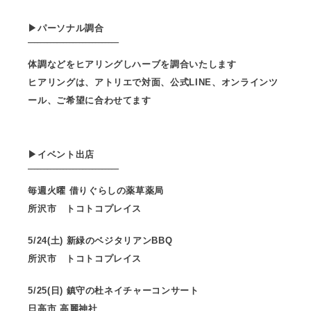
▶︎パーソナル調合
‾‾‾‾‾‾‾‾‾‾‾‾‾‾‾‾‾‾‾‾‾‾‾‾‾‾‾‾
体調などをヒアリングしハーブを調合いたします
ヒアリングは、アトリエで対面、公式LINE、オンラインツ
ール、ご希望に合わせてます
▶︎イベント出店
‾‾‾‾‾‾‾‾‾‾‾‾‾‾‾‾‾‾‾‾‾‾‾‾‾‾‾‾
毎週火曜 借りぐらしの薬草薬局
所沢市 トコトコプレイス
5/24(土) 新緑のベジタリアンBBQ
所沢市 トコトコプレイス
5/25(日) 鎮守の杜ネイチャーコンサート
日高市 高麗神社