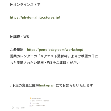
▶︎オンラインストア
‾‾‾‾‾‾‾‾‾‾‾‾‾‾‾‾‾‾‾‾‾‾‾‾‾‾‾‾
https://phytomahito.stores.jp/
▶︎講座・WS
‾‾‾‾‾‾‾‾‾‾‾‾‾‾‾‾‾‾‾‾‾‾‾‾‾‾‾‾
ご希望制
https://pono-baby.com/workshop/
営業カレンダーの「リクエスト受付枠」よりご希望の日に
ちと受講されたい講座・WSをご連絡ください
↓予定の変更は随時
Instagram
にてお知らせいたします