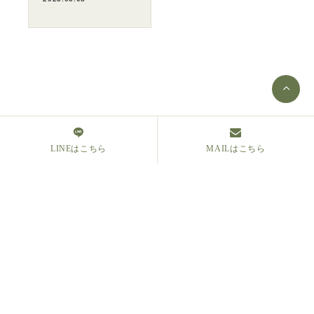
2025.03.08
暮らしと植物療法
２月スケジュール／
「お茶会」〜プレ開
イベント出店
催は2...
2025.01.23
2025.02.12