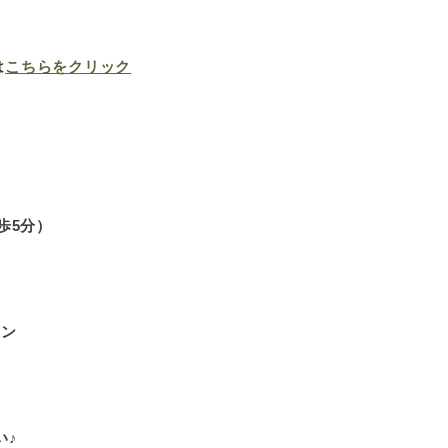
は
こちらをクリック
E
歩5分）
スン
い♪