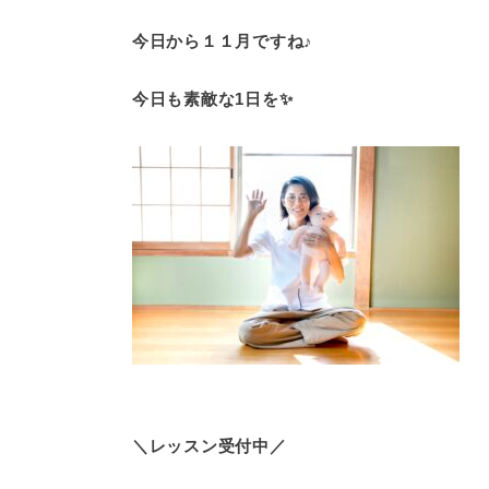
今日から１１月ですね♪
今日も素敵な1日を✨
＼レッスン受付中／